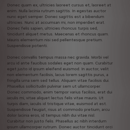
Donec quam ex, ultricies laoreet cursus et, laoreet at
enim. Nulla lacinia rutrum sagittis. In egestas auctor
nunc eget semper. Donec sagittis est a bibendum
ultricies. Nunc at accumsan mi, non imperdiet erat.
Donec felis sapien, ultricies rhoncus turpis sed,
tincidunt aliquet metus. Maecenas et rhoncus quam.
Mauris elementum nisi sed pellentesque pretium.
Suspendisse potenti.
Donec convallis tempus massa nec gravida. Morbi vel
arcu id ante faucibus sodales eget non quam. Curabitur
eget justo id ipsum eleifend euismod. In auctor, velit
non elementum facilisis, lacus lorem sagittis purus, a
fringilla urna sem sed tellus. Aliquam vitae facilisis dui.
Phasellus sollicitudin pulvinar sem ut ullamcorper.
Donec commodo, enim tempor varius facilisis, erat dui
iaculis mi, vitae aliquet lectus felis vitae mauris. Ut
turpis diam, iaculis id tristique vitae, euismod at est.
Suspendisse feugiat, risus at commodo pretium, arcu
dolor lacinia eros, id tempus nibh dui vitae nisl.
Curabitur non justo felis. Phasellus ac nibh interdum
ipsum ullamcorper rutrum. Donec auctor tincidunt orci