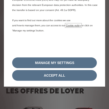
decision from the relevant European data protection authorities. In this case
the transfer is based on your consent (Art. 49.1a GDPR).
C3 AIRCROSS
Ë-C4 ÉLECTRIQUE
À partir de
XX XXX€
If you want to find out more about the cookies we use
and how to manage them, you can access to our
Cookie policy
or click on
‘Manage my settings’ button.
Ë-C4 X ÉLECTRIQUE
C5 AIRCROSS
MANAGE MY SETTINGS
À partir de
XX XXX€
ACCEPT ALL
LES OFFRES DE LOYER