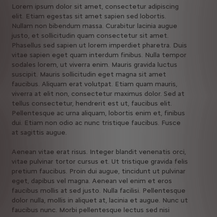
Lorem ipsum dolor sit amet, consectetur adipiscing
elit. Etiam egestas sit amet sapien sed lobortis.
Nullam non bibendum massa. Curabitur lacinia augue
justo, et sollicitudin quam consectetur sit amet.
Phasellus sed sapien ut lorem imperdiet pharetra. Duis
vitae sapien eget quam interdum finibus. Nulla tempor
sodales lorem, ut viverra enim. Mauris gravida luctus
suscipit. Mauris sollicitudin eget magna sit amet
faucibus. Aliquam erat volutpat. Etiam quam mauris,
viverra at elit non, consectetur maximus dolor. Sed at
tellus consectetur, hendrerit est ut, faucibus elit.
Pellentesque ac urna aliquam, lobortis enim et, finibus
dui. Etiam non odio ac nunc tristique faucibus. Fusce
at sagittis augue.
Aenean vitae erat risus. Integer blandit venenatis orci,
vitae pulvinar tortor cursus et. Ut tristique gravida felis
pretium faucibus. Proin dui augue, tincidunt ut pulvinar
eget, dapibus vel magna. Aenean vel enim et eros
faucibus mollis at sed justo. Nulla facilisi. Pellentesque
dolor nulla, mollis in aliquet at, lacinia et augue. Nunc ut
faucibus nunc. Morbi pellentesque lectus sed nisi