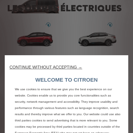
LES OFFRES ÉLECTRIQUES
SPACETOURER & Ë-
SPACETOURER
À partir de 150 € / mois TTC
Après un premier loyer
de 3 000 € TTC
Ë-C4 ÉLECTRIQUE
Ë-C4 X ÉLECTRIQUE
À partir de
XX XXX€
À partir de
XX XXX€
CONTINUE WITHOUT ACCEPTING →
WELCOME TO CITROEN
LES OFFRES AU
We use cookies to ensure that we give you the best experience on our
COMPTANT
website. Cookies enable us to provide you core functionalities such as
security, network management and accessibility. They improve usability and
performance through various features such as language recognition, search
results and thereby improve what we offer to you. Our website could use also
third parties cookies to send advertising that is more relevant to you. Some
cookies may be processed by third parties located in countries outside of the
European Economic Area (EEA) who may not yet have an adequacy