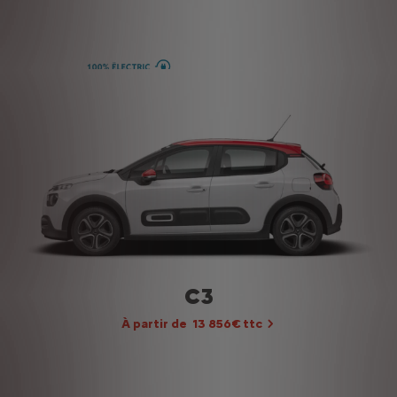
SPACETOURER & Ë-
SPACETOURER
À partir de 150 € / mois TTC
Après un premier loyer
de 3 000 € TTC
C3
À partir de 13 856€ ttc