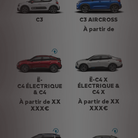
gamme
* Le meilleur de
C3
C3 AIRCROSS
Citroën
À partir de
Ë-C4 X
Ë-
ÉLECTRIQUE &
C4 ÉLECTRIQUE
C4 X
& C4
À partir de
XX
À partir de
XX
XXX€
XXX€