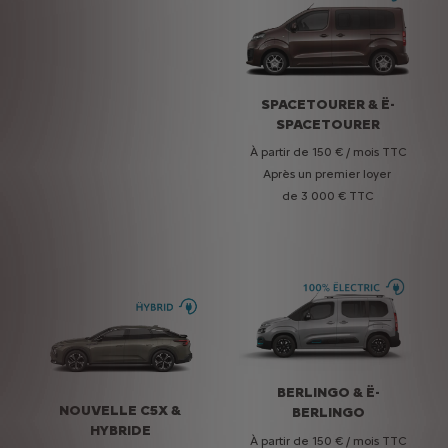
SPACETOURER & Ë-
SPACETOURER
À partir de 150 € / mois TTC
Après un premier loyer
de 3 000 € TTC
NOUVELLE C4 & Ë-
BERLINGO & Ë-
NOUVELLE C5X &
NOUVEAU C3
C4 ÉLECTRIQUE
BERLINGO
HYBRIDE
AIRCROSS
À partir de 150 € / mois TTC
À partir de 150 € / mois TTC