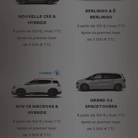
NOUVELLE C4 & Ë-
BERLINGO & Ë-
NOUVELLE C5X &
NOUVEAU C3
C4 ÉLECTRIQUE
BERLINGO
HYBRIDE
AIRCROSS
À partir de 150 € / mois TTC
À partir de 150 € / mois TTC
À partir de 150 € / mois TTC
À partir de 150 € / mois TTC
Après un premier loyer
Après un premier loyer
Après un premier loyer
Après un premier loyer
de 3 000 € TTC
de 3 000 € TTC
de 3 000 € TTC
de 3 000 € TTC
GRAND C4
SUV C5 AIRCROSS &
SPACETOURER
HYBRIDE
À partir de 150 € / mois TTC
À partir de 150 € / mois TTC
Après un premier loyer
Après un premier loyer
de 3 000 € TTC
de 3 000 € TTC