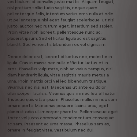
vestibulum, id convallis justo mattis. Aliquam feugiat,
nisl pretium sollicitudin sagittis, neque quam
pellentesque felis, interdum varius eros nulla at odio.
Ut pellentesque nisl eget feugiat scelerisque. Ut nisl
justo, auctor nec rutrum eget, interdum sed sapien.
Proin vitae nibh laoreet, pellentesque nunc ac,
placerat ipsum. Sed efficitur ligula ac est sagittis
blandit. Sed venenatis bibendum ex vel dignissim.
Donec dolor erat, laoreet id luctus nec, molestie in
ligula. Cras in massa nec nulla efficitur luctus et in
eros. Phasellus vulputate, nibh ac varius tempus, nisl
diam hendrerit ligula, vitae sagittis mauris metus a
urna. Proin mattis orci vel leo bibendum tristique.
Vivamus nec nisi est. Maecenas ut ante eu dolor
ullamcorper facilisis. Vivamus quis mi nec leo efficitur
tristique quis vitae ipsum. Phasellus mollis mi nec sem
ornare porta. Maecenas posuere lacinia arcu, eget
placerat odio ullamcorper pharetra. Pellentesque eget
tortor vel justo commodo condimentum consequat
ac sem. Praesent ac urna massa. Phasellus sem ex,
ornare in feugiat vitae, vestibulum nec dui.