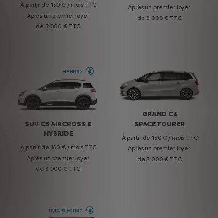
À partir de 150 € / mois TTC
À partir de 150 € / mois TTC
Après un premier loyer
Après un premier loyer
Après un premier loyer
Après un premier loyer
de 3 000 € TTC
de 3 000 € TTC
de 3 000 € TTC
de 3 000 € TTC
GRAND C4
SUV C5 AIRCROSS &
SPACETOURER
HYBRIDE
À partir de 150 € / mois TTC
À partir de 150 € / mois TTC
Après un premier loyer
Après un premier loyer
de 3 000 € TTC
de 3 000 € TTC