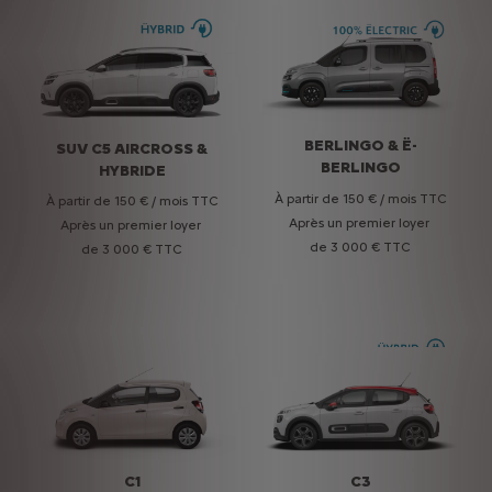
SUV C5 AIRCROSS &
BERLINGO & Ë-
SUV C5 AIRCROSS &
BERLINGO
HYBRIDE
HYBRIDE
À partir de 150 € / mois TTC
À partir de 150 € / mois TTC
À partir de 150 € / mois TTC
Après un premier loyer
Après un premier loyer
Après un premier loyer
de 3 000 € TTC
de 3 000 € TTC
de 3 000 € TTC
NOUVELLE C5X &
C1
C3
HYBRIDE